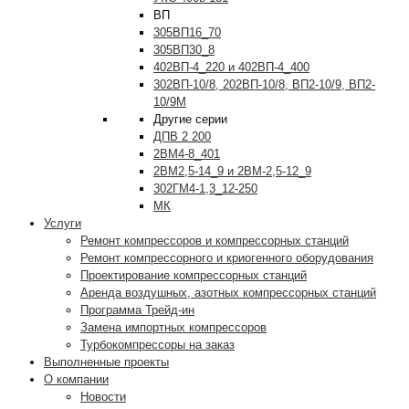
ВП
305ВП16_70
305ВП30_8
402ВП-4_220 и 402ВП-4_400
302ВП-10/8, 202ВП-10/8, ВП2-10/9, ВП2-
10/9М
Другие серии
ДПВ 2 200
2ВМ4-8_401
2ВМ2,5-14_9 и 2ВМ-2,5-12_9
302ГМ4-1,3_12-250
МК
Услуги
Ремонт компрессоров и компрессорных станций
Ремонт компрессорного и криогенного оборудования
Проектирование компрессорных станций
Аренда воздушных, азотных компрессорных станций
Программа Трейд-ин
Замена импортных компрессоров
Турбокомпрессоры на заказ
Выполненные проекты
О компании
Новости