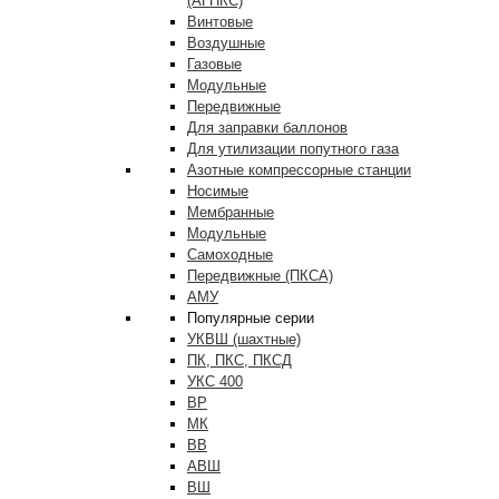
(АГНКС)
Винтовые
Воздушные
Газовые
Модульные
Передвижные
Для заправки баллонов
Для утилизации попутного газа
Азотные компрессорные станции
Носимые
Мембранные
Модульные
Самоходные
Передвижные (ПКСА)
АМУ
Популярные серии
УКВШ (шахтные)
ПК, ПКС, ПКСД
УКС 400
ВР
МК
ВВ
АВШ
ВШ