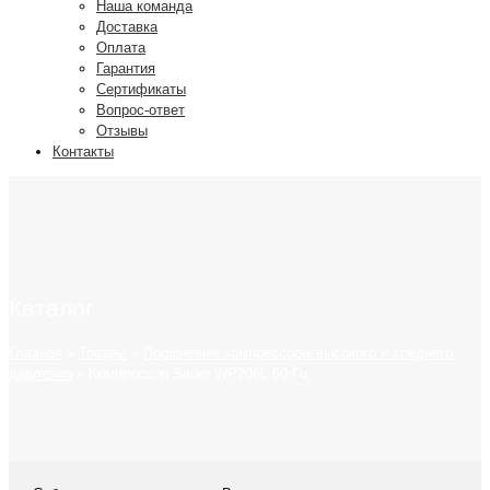
Наша команда
Доставка
Оплата
Гарантия
Сертификаты
Вопрос-ответ
Отзывы
Контакты
Каталог
Главная
»
Товары
»
Поршневые компрессоры высокого и среднего
давления
»
Компрессор Sauer WP206L 60 Гц