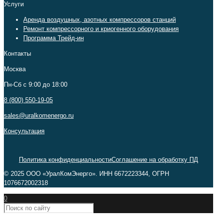
Услуги
Аренда воздушных, азотных компрессоров станций
Ремонт компрессорного и криогенного оборудования
Программа Трейд-ин
Контакты
Москва
Пн-Сб c 9:00 до 18:00
8 (800) 550-19-05
sales@uralkomenergo.ru
Консультация
Политика конфиденциальности
Соглашение на обработку ПД
© 2025 ООО «УралКомЭнерго». ИНН 6672223344, ОГРН
1076672002318
0