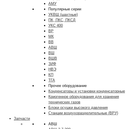
АМУ
Популярные серии
УКВШ (шахтные)
ПК, ПКС, ПКСД
УКС 400
ВР
МК
ВВ
АВШ
ВШ
ВШВ
ЗИФ
НВЭ
КП
ТГА
Прочее оборудование
Конденсаторы и установки конденсаторные
Криогенное оборудования для хранения
технических газов
Блоки осушки высокого давления
Станции воздухоразделительные (ВРУ)
Запчасти
АВШ