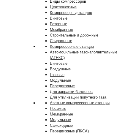
Виды компрессоров
Центробежные
Компрессор - детандер
Винтовые
Роторные
Мембранные
Строительные и дорожные
Спиральные
Компрессорные станции
Автомобильные газонаполнительные
(АГНКС)
Винтовые
Воздушные
Газовые
Модульные
Передвижные
Для заправки баллонов
Для утилизации попутного газа
Азотные компрессорные станции
Носимые
Мембранные
Модульные
Самоходные
Передвижные (ПКСА)