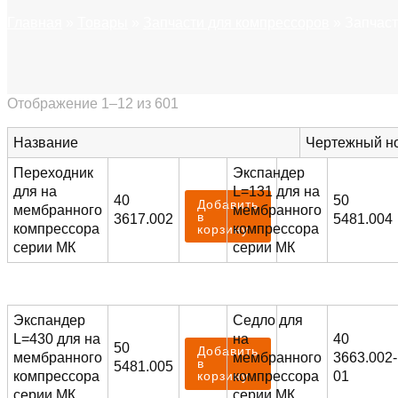
Главная
»
Товары
»
Запчасти для компрессоров
»
Запчас
Отображение 1–12 из 601
Название
Чертежный н
Переходник
Экспандер
для на
L=131 для на
40
50
Добавить
мембранного
мембранного
в
3617.002
5481.004
компрессора
компрессора
корзину
серии МК
серии МК
Экспандер
Седло для
L=430 для на
на
40
50
Добавить
мембранного
мембранного
3663.002-
в
5481.005
компрессора
компрессора
01
корзину
серии МК
серии МК