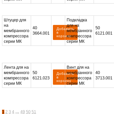
Штуцер для
Подкладка
на
для на
40
50
Добавить
мембранного
мембранного
в
3664.001
6121.001
компрессора
компрессора
корзину
серии МК
серии МК
Лента для на
Винт для на
мембранного
50
мембранного
40
Добавить
в
компрессора
6121.023
компрессора
3713.001
корзину
серии МК
серии МК
1
2
3
4
…
49
50
51