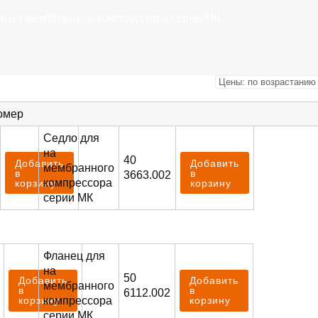
ти на мембранные компрессоры серии МК
омер
Седло для
на
40
Добавить
Добавить
мембранного
в
в
3663.002
компрессора
корзину
корзину
серии МК
Фланец для
на
50
Добавить
Добавить
мембранного
в
в
6112.002
компрессора
корзину
корзину
серии МК