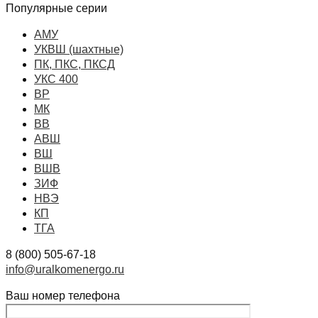
Популярные серии
АМУ
УКВШ (шахтные)
ПК, ПКС, ПКСД
УКС 400
ВР
МК
ВВ
АВШ
ВШ
ВШВ
ЗИФ
НВЭ
КП
ТГА
8 (800) 505-67-18
info@uralkomenergo.ru
Ваш номер телефона