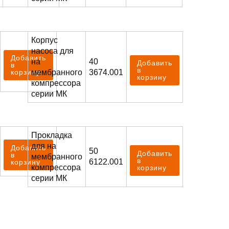
Корпус
насоса для
Добавить
на
40
Добавить
в
в
мембранного
3674.001
корзину
корзину
компрессора
серии МК
Прокладка
для на
Добавить
50
Добавить
в
мембранного
в
6122.001
корзину
компрессора
корзину
серии МК