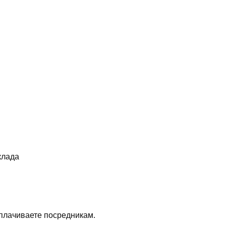
клада
плачиваете посредникам.