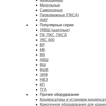
Мембранные
Модульные
Самоходные
Передвижные (ПКСА)
АМУ
Популярные серии
УКВШ (шахтные)
ПК, ПКС, ПКСД
УКС 400
ВР
МК
ВВ
АВШ
ВШ
ВШВ
ЗИФ
НВЭ
КП
ТГА
Прочее оборудование
Конденсаторы и установки конденса
Криогенное оборудования для хранен