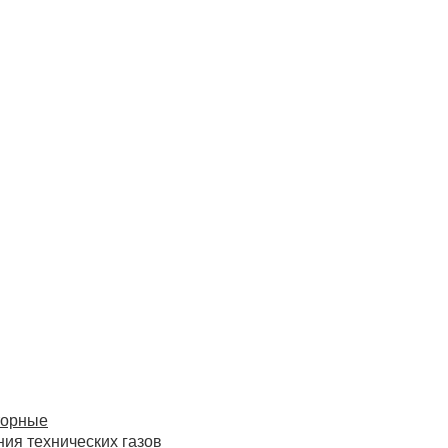
торные
ия технических газов