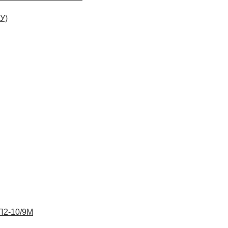
У)
ВП2-10/9М