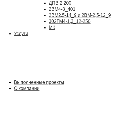
ДПВ 2 200
2ВМ4-8_401
2ВМ2,5-14_9 и 2ВМ-2,5-12_9
302ГМ4-1,3_12-250
МК
Услуги
Выполненные проекты
О компании