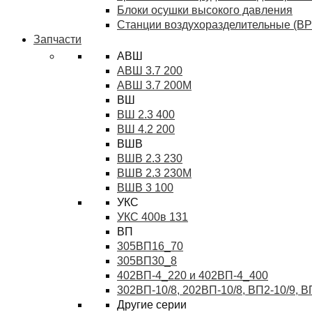
Блоки осушки высокого давления
Станции воздухоразделительные (ВР
Запчасти
АВШ
АВШ 3.7 200
АВШ 3.7 200М
ВШ
ВШ 2.3 400
ВШ 4.2 200
ВШВ
ВШВ 2.3 230
ВШВ 2.3 230М
ВШВ 3 100
УКС
УКС 400в 131
ВП
305ВП16_70
305ВП30_8
402ВП-4_220 и 402ВП-4_400
302ВП-10/8, 202ВП-10/8, ВП2-10/9, 
Другие серии