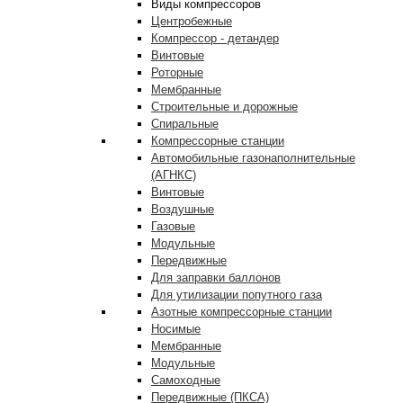
Виды компрессоров
Центробежные
Компрессор - детандер
Винтовые
Роторные
Мембранные
Строительные и дорожные
Спиральные
Компрессорные станции
Автомобильные газонаполнительные
(АГНКС)
Винтовые
Воздушные
Газовые
Модульные
Передвижные
Для заправки баллонов
Для утилизации попутного газа
Азотные компрессорные станции
Носимые
Мембранные
Модульные
Самоходные
Передвижные (ПКСА)