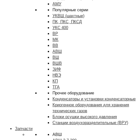
АМУ
Популярные серии
УКВШ (шахтные)
ПК, ПКС, ПКСД
УКС 400
ВР
МК
ВВ
АВШ
ВШ
ВШВ
ЗИФ
НВЭ
КП
ТГА
Прочее оборудование
Конденсаторы и установки конденсаторные
Криогенное оборудования для хранения
технических газов
Блоки осушки высокого давления
Станции воздухоразделительные (ВРУ)
Запчасти
АВШ